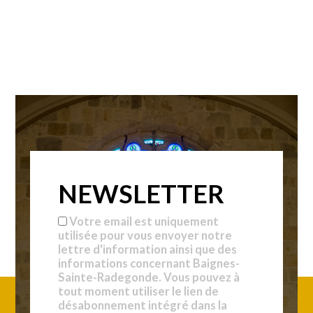
NEWSLETTER
Votre email est uniquement
utilisée pour vous envoyer notre
lettre d'information ainsi que des
informations concernant Baignes-
Sainte-Radegonde. Vous pouvez à
tout moment utiliser le lien de
désabonnement intégré dans la