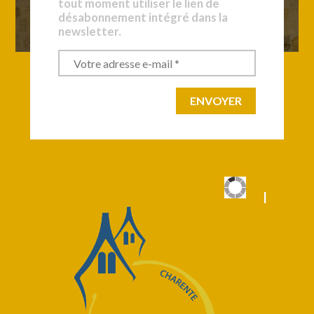
tout moment utiliser le lien de
désabonnement intégré dans la
newsletter.
|
|