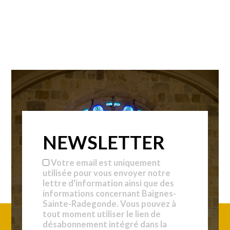
NEWSLETTER
Votre email est uniquement
utilisée pour vous envoyer notre
lettre d'information ainsi que des
informations concernant Baignes-
Sainte-Radegonde. Vous pouvez à
tout moment utiliser le lien de
désabonnement intégré dans la