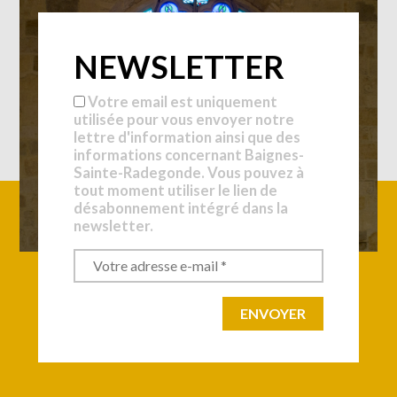
NEWSLETTER
Votre email est uniquement
utilisée pour vous envoyer notre
lettre d'information ainsi que des
informations concernant Baignes-
Sainte-Radegonde. Vous pouvez à
tout moment utiliser le lien de
désabonnement intégré dans la
newsletter.