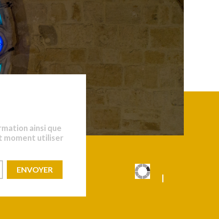
rmation ainsi que
t moment utiliser
|
|