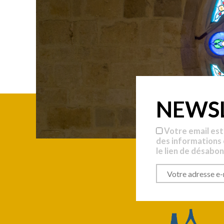
NEWS
Votre email est
des informations
le lien de désabo