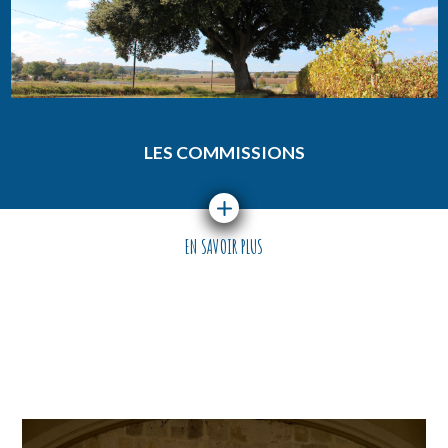
LES COMMISSIONS
EN SAVOIR PLUS