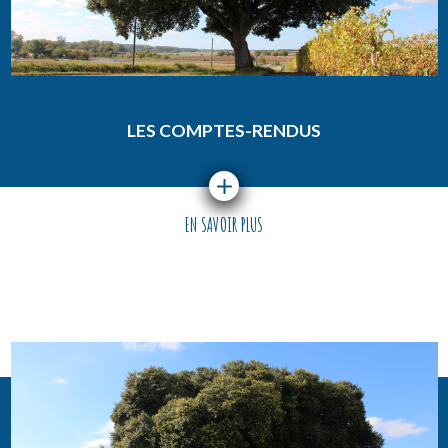
LES COMPTES-RENDUS
EN SAVOIR PLUS