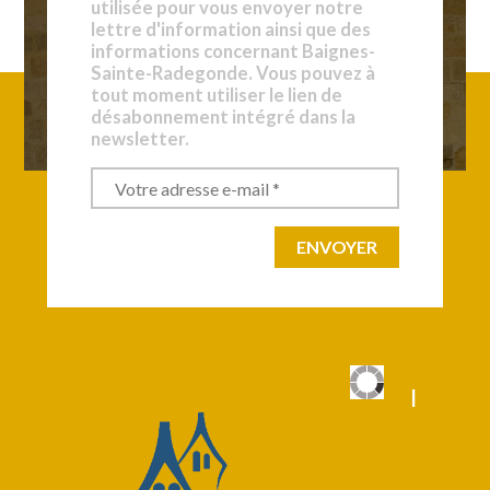
utilisée pour vous envoyer notre
lettre d'information ainsi que des
informations concernant Baignes-
Sainte-Radegonde. Vous pouvez à
tout moment utiliser le lien de
désabonnement intégré dans la
newsletter.
|
|