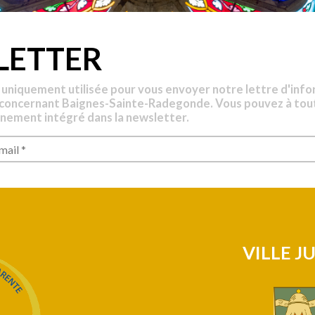
LETTER
 uniquement utilisée pour vous envoyer notre lettre d'info
 concernant Baignes-Sainte-Radegonde. Vous pouvez à tou
nnement intégré dans la newsletter.
VILLE J