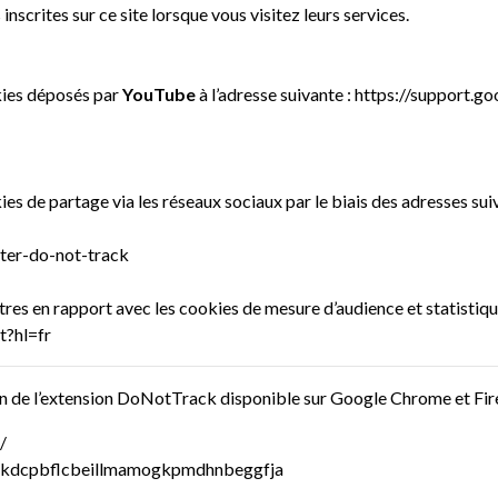
 inscrites sur ce site lorsque vous visitez leurs services.
kies déposés par
YouTube
à l’adresse suivante :
https://support.g
s de partage via les réseaux sociaux par le biais des adresses suiv
tter-do-not-track
es en rapport avec les cookies de mesure d’audience et statistiques
t?hl=fr
on de l’extension DoNotTrack disponible sur Google Chrome et Fir
/
k/ckdcpbflcbeillmamogkpmdhnbeggfja