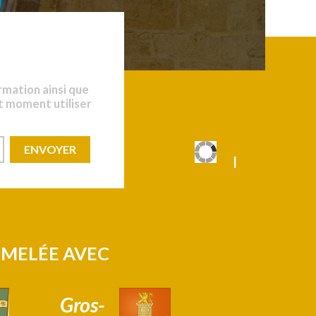
rmation ainsi que
t moment utiliser
|
|
UMELÉE AVEC
Gros-