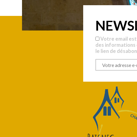
NEWS
Votre email est
des informations
le lien de désabo