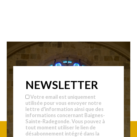
NEWSLETTER
Votre email est uniquement
utilisée pour vous envoyer notre
lettre d'information ainsi que des
informations concernant Baignes-
Sainte-Radegonde. Vous pouvez à
tout moment utiliser le lien de
désabonnement intégré dans la