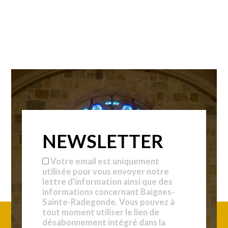
NEWSLETTER
Votre email est uniquement
utilisée pour vous envoyer notre
lettre d'information ainsi que des
informations concernant Baignes-
Sainte-Radegonde. Vous pouvez à
tout moment utiliser le lien de
désabonnement intégré dans la