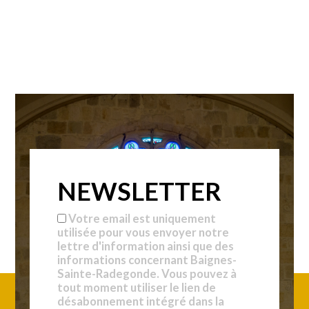
NEWSLETTER
Votre email est uniquement
utilisée pour vous envoyer notre
lettre d'information ainsi que des
informations concernant Baignes-
Sainte-Radegonde. Vous pouvez à
tout moment utiliser le lien de
désabonnement intégré dans la