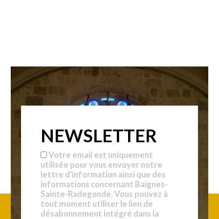
NEWSLETTER
Votre email est uniquement
utilisée pour vous envoyer notre
lettre d'information ainsi que des
informations concernant Baignes-
Sainte-Radegonde. Vous pouvez à
tout moment utiliser le lien de
désabonnement intégré dans la