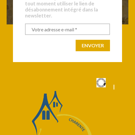
tout moment utiliser le lien de
désabonnement intégré dans la
newsletter.
|
|