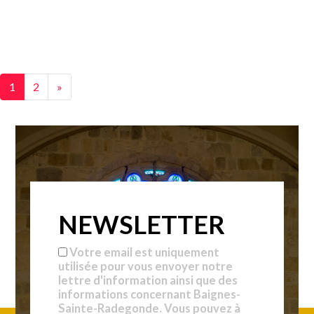
1
2
»
NEWSLETTER
Votre email est uniquement
utilisée pour vous envoyer notre
lettre d'information ainsi que des
informations concernant Baignes-
Sainte-Radegonde. Vous pouvez à