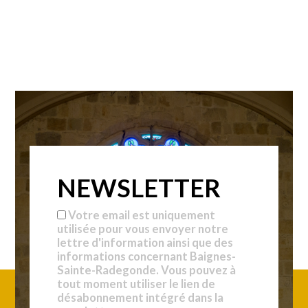
NEWSLETTER
Votre email est uniquement
utilisée pour vous envoyer notre
lettre d'information ainsi que des
informations concernant Baignes-
Sainte-Radegonde. Vous pouvez à
tout moment utiliser le lien de
désabonnement intégré dans la