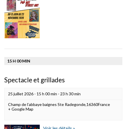
15 H 00 MIN
Spectacle et grillades
25 juillet 2026 - 15 h 00 min
-
23 h 30 min
Champ de l’abbaye
baignes Ste Radegonde
,
16360
France
+ Google Map
Voir les détails »