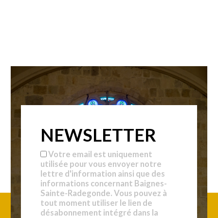
NEWSLETTER
Votre email est uniquement
utilisée pour vous envoyer notre
lettre d'information ainsi que des
informations concernant Baignes-
Sainte-Radegonde. Vous pouvez à
tout moment utiliser le lien de
désabonnement intégré dans la