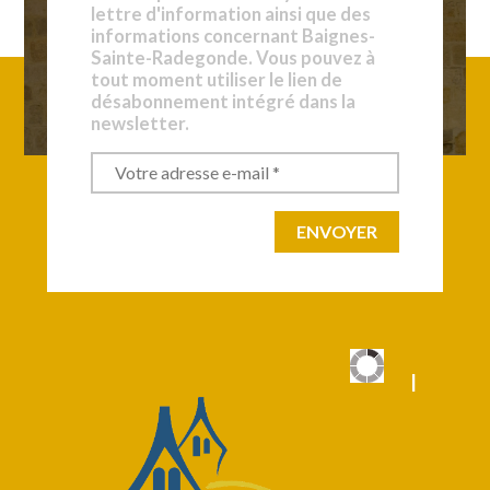
lettre d'information ainsi que des
informations concernant Baignes-
Sainte-Radegonde. Vous pouvez à
tout moment utiliser le lien de
désabonnement intégré dans la
newsletter.
|
|