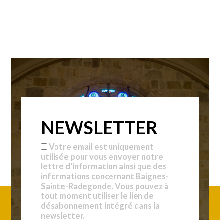
NEWSLETTER
Votre email est uniquement
utilisée pour vous envoyer notre
lettre d'information ainsi que des
informations concernant Baignes-
Sainte-Radegonde. Vous pouvez à
tout moment utiliser le lien de
désabonnement intégré dans la
newsletter.