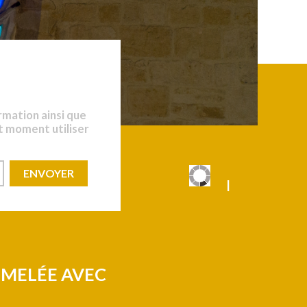
rmation ainsi que
t moment utiliser
|
|
UMELÉE AVEC