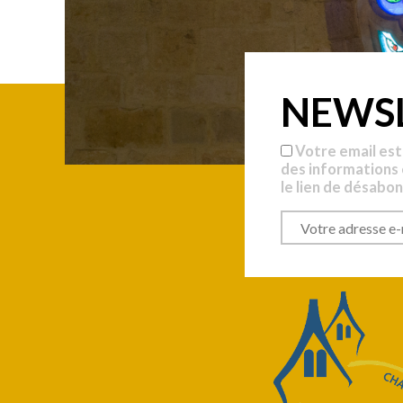
NEWS
Votre email est
des informations
le lien de désabo