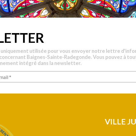
LETTER
 uniquement utilisée pour vous envoyer notre lettre d'info
 concernant Baignes-Sainte-Radegonde. Vous pouvez à tou
nnement intégré dans la newsletter.
VILLE J