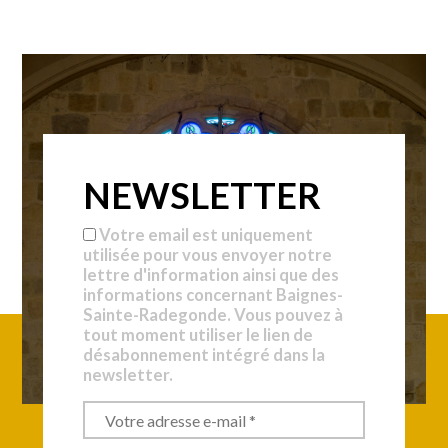
NEWSLETTER
Votre email est uniquement
utilisée pour vous envoyer notre
lettre d'information ainsi que des
informations concernant Baignes-
Sainte-Radegonde. Vous pouvez à
tout moment utiliser le lien de
désabonnement intégré dans la
newsletter.