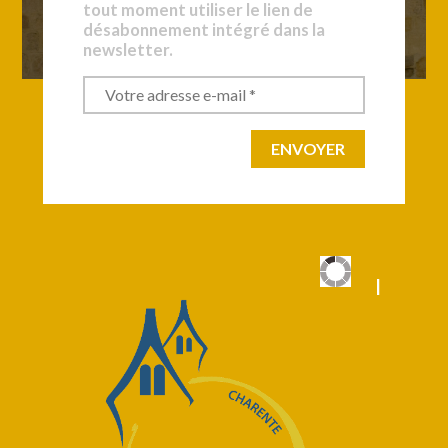
tout moment utiliser le lien de
désabonnement intégré dans la
newsletter.
|
|