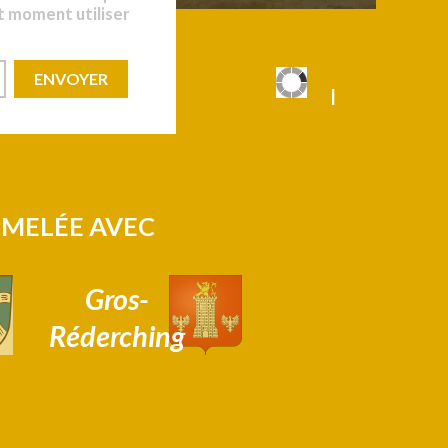
t moment utiliser
|
|
UMELÉE AVEC
Gros-
Réderching