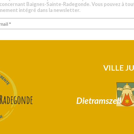
 concernant Baignes-Sainte-Radegonde. Vous pouvez à tou
nnement intégré dans la newsletter.
VILLE J
Dietramszell