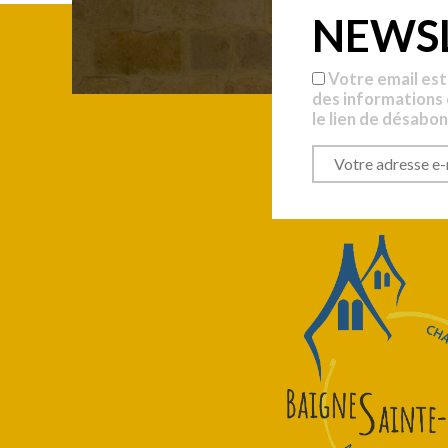
NEWS
Votre email est
des informations
le lien de désabo