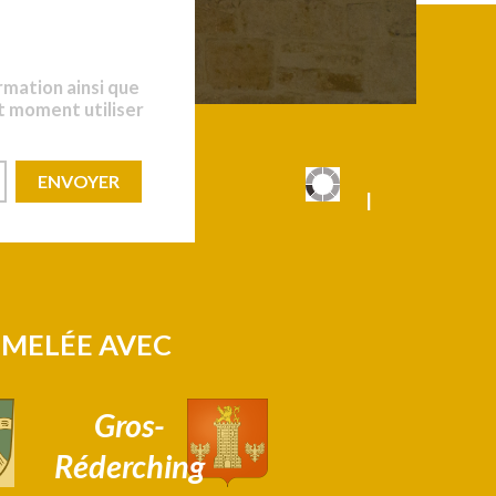
rmation ainsi que
t moment utiliser
|
|
UMELÉE AVEC
Gros-
Réderching