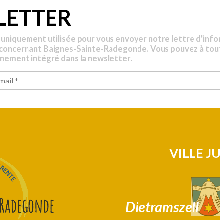
LETTER
 uniquement utilisée pour vous envoyer notre lettre d'info
 concernant Baignes-Sainte-Radegonde. Vous pouvez à tou
nnement intégré dans la newsletter.
VILLE J
Dietramszell