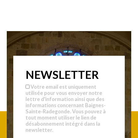
NEWSLETTER
Votre email est uniquement
utilisée pour vous envoyer notre
lettre d'information ainsi que des
informations concernant Baignes-
Sainte-Radegonde. Vous pouvez à
tout moment utiliser le lien de
désabonnement intégré dans la
newsletter.