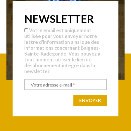
NEWSLETTER
Votre email est uniquement
utilisée pour vous envoyer notre
lettre d'information ainsi que des
informations concernant Baignes-
Sainte-Radegonde. Vous pouvez à
tout moment utiliser le lien de
désabonnement intégré dans la
newsletter.
|