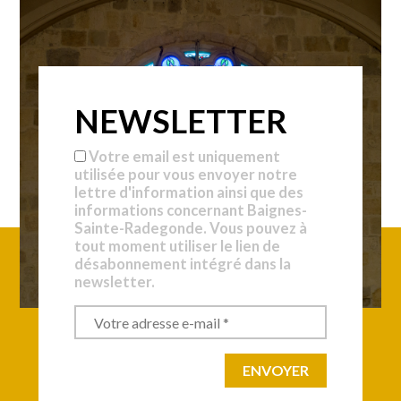
NEWSLETTER
Votre email est uniquement
utilisée pour vous envoyer notre
lettre d'information ainsi que des
informations concernant Baignes-
Sainte-Radegonde. Vous pouvez à
tout moment utiliser le lien de
désabonnement intégré dans la
newsletter.