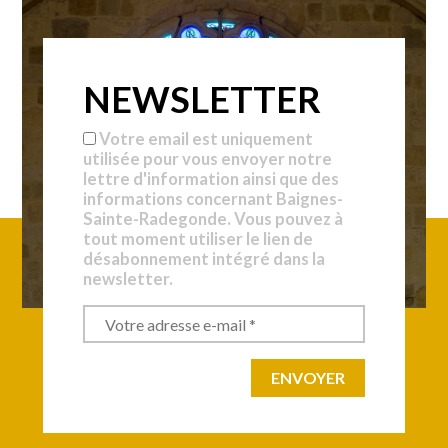
NEWSLETTER
Votre email est uniquement
utilisée pour vous envoyer notre
lettre d'information ainsi que des
informations concernant Baignes-
Sainte-Radegonde. Vous pouvez à
tout moment utiliser le lien de
désabonnement intégré dans la
newsletter.