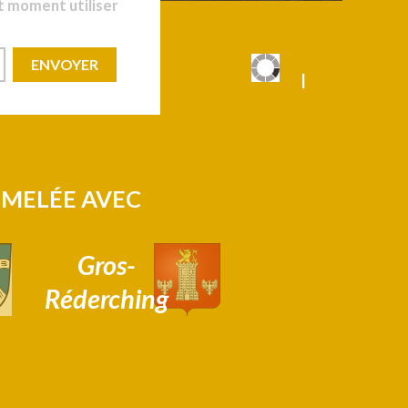
t moment utiliser
|
|
UMELÉE AVEC
Gros-
Réderching