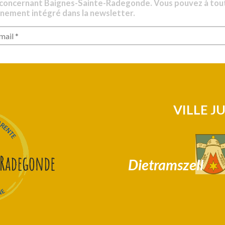
 concernant Baignes-Sainte-Radegonde. Vous pouvez à tou
nnement intégré dans la newsletter.
VILLE J
Dietramszell