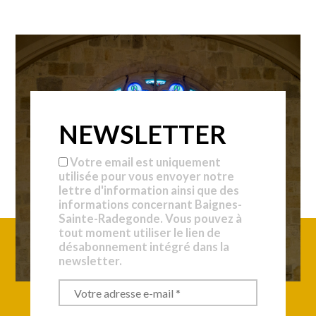
NEWSLETTER
Votre email est uniquement
utilisée pour vous envoyer notre
lettre d'information ainsi que des
informations concernant Baignes-
Sainte-Radegonde. Vous pouvez à
tout moment utiliser le lien de
désabonnement intégré dans la
newsletter.